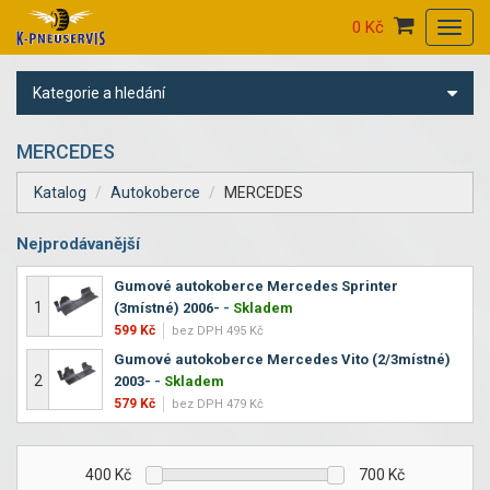
0 Kč
Toggl
navig
Kategorie a hledání
MERCEDES
Katalog
Autokoberce
MERCEDES
Nejprodávanější
Gumové autokoberce Mercedes Sprinter
1
(3místné) 2006-
-
Skladem
599 Kč
bez DPH 495 Kč
Gumové autokoberce Mercedes Vito (2/3místné)
2
2003-
-
Skladem
579 Kč
bez DPH 479 Kč
400
Kč
700
Kč