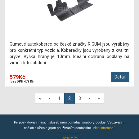
Gumové autokoberce od české značky RIGUM jsou vyráběny
pro konkrétní typ vozidla. Koberečky jsou vyrobeny z kvalitní
pryže. Výška hrany je 10mm. Ideální ochrana podlahy na
zimní i letní období.
579Kč
Detail
bez DPH 479 Kč
«
‹
1
2
3
›
»
Při poskytování našich služeb nám pomáhají soubory cookie. Využíváním
TOPWEBY - webhosting, domény, tvorba www
našich služeb s jejich používáním souhlasíte.
Více informací
.
Copyright 2019, K-pneuservis, všechna práva vyhrazena
Rozumím