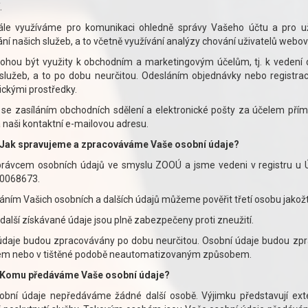
.
ále využíváme pro komunikaci ohledně správy Vašeho účtu a pro už
ní našich služeb, a to včetně využívání analýzy chování uživatelů webov
ohou být využity k obchodním a marketingovým účelům, tj. k vedení 
služeb, a to po dobu neurčitou. Odesláním objednávky nebo registrac
ickými prostředky.
 se zasíláním obchodních sdělení a elektronické pošty za účelem pří
 naši kontaktní e-mailovou adresu.
Jak spravujeme a zpracováváme Vaše osobní údaje?
rávcem osobních údajů ve smyslu ZOOÚ a jsme vedeni v registru u Ú
00068673.
ním Vašich osobních a dalších údajů můžeme pověřit třetí osobu jakož
 další získávané údaje jsou plně zabezpečeny proti zneužití.
údaje budou zpracovávány po dobu neurčitou. Osobní údaje budou zp
m nebo v tištěné podobě neautomatizovaným způsobem.
Komu předáváme Vaše osobní údaje?
obní údaje nepředáváme žádné další osobě. Výjimku představují exter