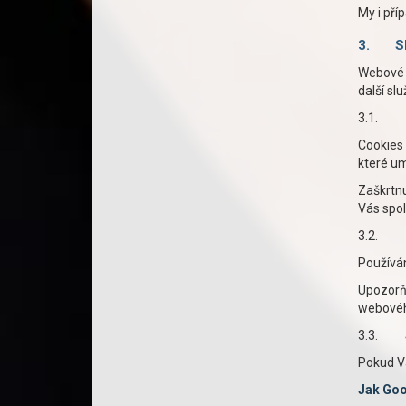
My i pří
3.
S
Webové r
další sl
3.1.
Cookies
které um
Zaškrtnu
Vás spo
3.2.
Používán
Upozorň
webovéh
3.3.
Pokud Vá
Jak Goo