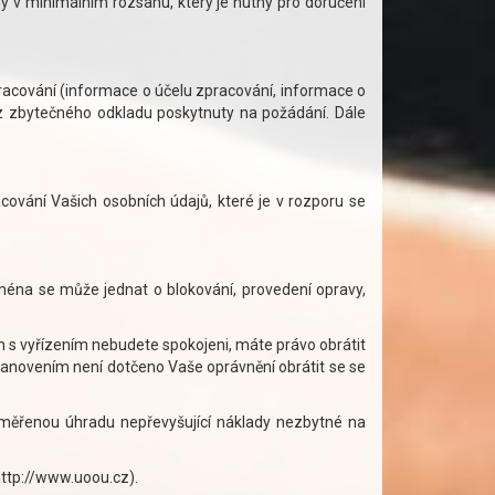
 v minimálním rozsahu, který je nutný pro doručení
racování (informace o účelu zpracování, informace o
z zbytečného odkladu poskytnuty na požádání. Dále
vání Vašich osobních údajů, které je v rozporu se
éna se může jednat o blokování, provedení opravy,
 s vyřízením nebudete spokojeni, máte právo obrátit
tanovením není dotčeno Vaše oprávnění obrátit se se
měřenou úhradu nepřevyšující náklady nezbytné na
ttp://www.uoou.cz).