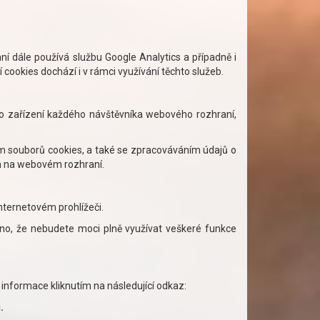
ní dále používá službu Google Analytics a případně i
ní cookies dochází i v rámci využívání těchto služeb.
ho zařízení každého návštěvníka webového rozhraní,
m souborů cookies, a také se zpracováváním údajů o
m na webovém rozhraní.
nternetovém prohlížeči.
eno, že nebudete moci plně využívat veškeré funkce
 informace kliknutím na následující odkaz:
ů
.