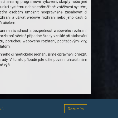
echanismy, programové vybavení, skripty nebo jiné
it funkci systému nebo nepřiměřeně zatěžovat systém,
řetím osobám umožnit neoprávněně zasahovat či
zhraní a užívat webové rozhraní nebo jeho části či
či účelem.
i nezávadnost a bezpečnost webového rozhraní.
zhraní, včetně případné škody vzniklé při stahování
, poruchou webového rozhraní, počítačovými viry,
datům.
ého či neetického jednání, jsme oprávněni omezit,
rady. V tomto případě jste dále povinni uhradit nám
é výši.
TOPWEBY - webhosting, domény, tvorba www
cí
.
Rozumím
Mapa stránek