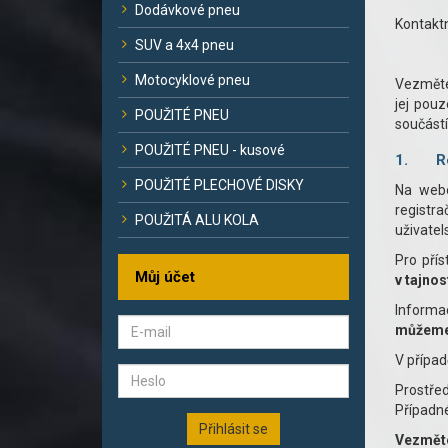
Dodávkové pneu
Kontaktn
SUV a 4x4 pneu
Motocyklové pneu
Vezměte,
jej pouz
POUŽITÉ PNEU
součást
POUŽITÉ PNEU - kusové
1.
R
POUŽITÉ PLECHOVÉ DISKY
Na webo
registr
POUŽITÁ ALU KOLA
uživatel
Pro pří
Můj účet
v tajno
Informac
můžeme 
V případ
Prostře
Případné
Přihlásit se
Vezměte