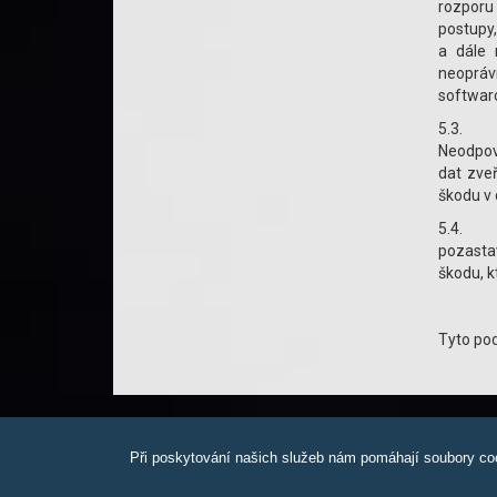
rozporu
postupy,
a dále 
neopráv
softwaro
5.3. Ne
Neodpoví
dat zve
škodu v 
5.4. Po
pozastav
škodu, k
Tyto pod
Při poskytování našich služeb nám pomáhají soubory coo
Copyright 2019, K-pneuservis, všechna práva vyhrazena