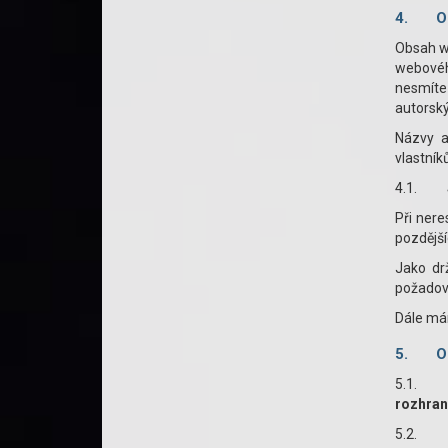
4.
O
Obsah we
webovéh
nesmíte
autorský
Názvy a
vlastník
4.1.
Při ner
pozdější
Jako dr
požadov
Dále má
5.
O
5.1
rozhran
5.2. Ne