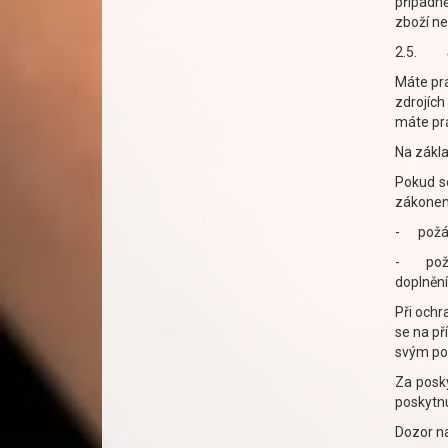
případně
zboží ne
2.5.
Máte prá
zdrojíc
máte prá
Na zákla
Pokud s
zákonem
- požád
- požád
doplnění
Při ochr
se na př
svým po
Za posk
poskytnu
Dozor na