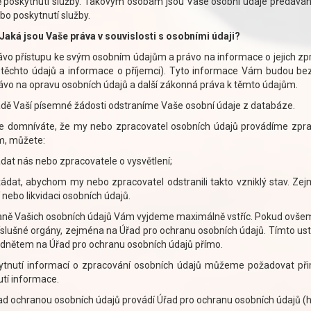
 poskytnutí služby. Takovým osobám jsou Vaše osobní údaje předávány
bo poskytnutí služby.
Jaká jsou Vaše práva v souvislosti s osobními údaji?
vo přístupu ke svým osobním údajům a právo na informace o jejich zp
h těchto údajů a informace o příjemci). Tyto informace Vám budou be
vo na opravu osobních údajů a další zákonná práva k těmto údajům.
dě Vaší písemné žádosti odstraníme Vaše osobní údaje z databáze.
e domníváte, že my nebo zpracovatel osobních údajů provádíme zpraco
, můžete:
at nás nebo zpracovatele o vysvětlení;
at, abychom my nebo zpracovatel odstranili takto vzniklý stav. Zejm
 nebo likvidaci osobních údajů.
aně Vašich osobních údajů Vám vyjdeme maximálně vstříc. Pokud ovšem
íslušné orgány, zejména na Úřad pro ochranu osobních údajů. Tímto us
dnětem na Úřad pro ochranu osobních údajů přímo.
ytnutí informací o zpracování osobních údajů můžeme požadovat při
tí informace.
d ochranou osobních údajů provádí Úřad pro ochranu osobních údajů (h