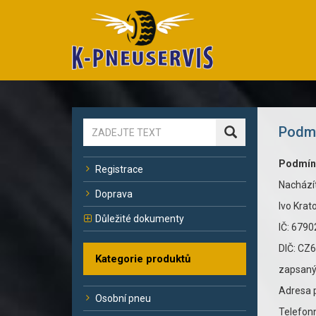
Podmí
Podmínk
Registrace
Nachází
Doprava
Ivo Krat
Důležité dokumenty
IČ: 6790
DIČ:
Kategorie produktů
zapsaný
Adresa p
Osobní pneu
Telefonn