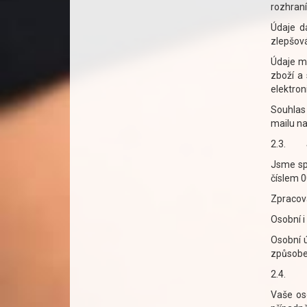
rozhraní
Údaje d
zlepšová
Údaje m
zboží a 
elektron
Souhlas
mailu na
2.3.
Jsme sp
číslem 
Zpracová
Osobní i
Osobní 
způsobe
2.4.
Vaše os