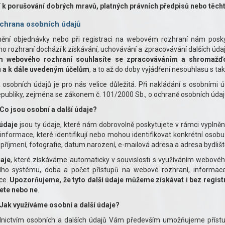
 k porušování dobrých mravů, platných právních předpisů nebo těch
chrana osobních údajů
lnění objednávky nebo při registraci na webovém rozhraní nám poskyt
 rozhraní dochází k získávání, uchovávání a zpracovávání dalších úda
ím webového rozhraní souhlasíte se zpracováváním a shromažď
 a k dále uvedeným účelům
, a to až do doby vyjádření nesouhlasu s 
osobních údajů je pro nás velice důležitá. Při nakládání s osobními
publiky, zejména se zákonem č. 101/2000 Sb., o ochraně osobních údajů
Co jsou osobní a další údaje?
údaje
jsou ty údaje, které nám dobrovolně poskytujete v rámci vyplněn
informace, které identifikují nebo mohou identifikovat konkrétní osobu
příjmení, fotografie, datum narození, e-mailová adresa a adresa bydliště 
daje
, které získáváme automaticky v souvislosti s využíváním webového 
ího systému, doba a počet přístupů na webové rozhraní, informac
ce.
Upozorňujeme, že tyto další údaje můžeme získávat i bez regist
ete nebo ne
.
Jak využíváme osobní a další údaje?
dnictvím osobních a dalších údajů Vám především umožňujeme příst