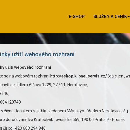
E-SHOP
SLUŽBY A CENÍK
nky užití webového rozhraní
y užití webového rozhraní
te se na webovém rozhraní
http://eshop.k-pneuservis.cz/
(dále jen „
we
ochvíl, se sídlem Alšova 1229, 277 11, Neratovice,
2146,
 CZ6604120743
 v živnostenském rejstříku vedeném Městským úřadem Neratovice, č. 
ro doručování: Ivo Kratochvíl, Lovosická 559, 190 00 Praha 9 - Prosek
í číslo: +420 603 294 846