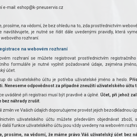
í e-mail: eshop@k-pneuservis.cz
 prosíme, na vědomí, že bez ohledu na to, zda prostřednictvím webové
e navštěvujete, je nutné se řídit dále uvedenými pravidly, která vy
í webového rozhraní.
egistrace na webovém rozhraní
vém rozhraní se můžete registrovat prostřednictvím registrační
ačního formuláře je nutné vyplnit požadované údaje, zejména jméno, 
ský účet.
stup do uživatelského účtu je potřeba uživatelské jméno a heslo.
Pří
sti. Neneseme odpovědnost za případné zneužití uživatelského účtu t
e uváděné při registraci musí být pravdivé a úplné.
Účet, při jehož za
bez náhrady zrušit
.
ě změn ve Vašich údajích doporučujeme provést jejich bezodkladnou úp
dnictvím uživatelského účtu můžete především objednávat zboží, s
 další funkce uživatelského účtu jsou vždy uvedeny na webovém rozhr
, prosíme, na vědomí, že máme právo Váš uživatelský účet bez ná