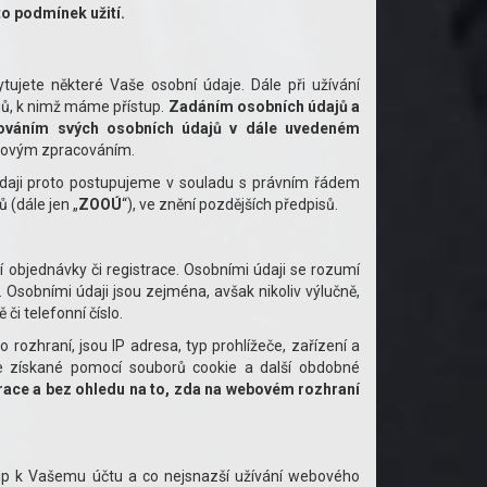
to podmínek užití.
ujete některé Vaše osobní údaje. Dále při užívání
jů, k nimž máme přístup.
Zadáním osobních údajů a
ováním svých osobních údajů v dále uvedeném
takovým zpracováním.
 údaji proto postupujeme v souladu s právním řádem
 (dále jen „
ZOOÚ
“), ve znění pozdějších předpisů.
í objednávky či registrace. Osobními údaji se rozumí
. Osobními údaji jsou zejména, avšak nikoliv výlučně,
či telefonní číslo.
rozhraní, jsou IP adresa, typ prohlížeče, zařízení a
e získané pomocí souborů cookie a další obdobné
race a bez ohledu na to, zda na webovém rozhraní
up k Vašemu účtu a co nejsnazší užívání webového