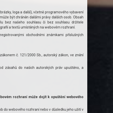
brázky, loga a další), včetně programového vybavení
ůže být chráněn dalšími právy dalších osob. Obsah
čelu bez našeho souhlasu či bez souhlasu držitele
grafií a textů umístěných na webovém rozhraní.
 registrovanými obchodními známkami příslušných
zákonem č. 121/2000 Sb., autorský zákon, ve znění
od zásahů do našich autorských práv upuštěno, a
ebovém rozhraní může dojít k opuštění webového
do webového rozhraní nebo v důsledku jeho užití v