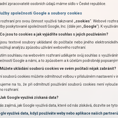
padní zpracovatelé osobních údajů máme sídlo v České republice.
lužby společnosti Google a soubory cookies
ozhraní pro svou činnost využívá takzvané „
cookies
“. Webové rozhra
užby poskytované společností Google, Inc. (dále jen „
Google
“). K využívá
Co
jsou to
cookies a jak vyjádříte souhlas s jejich používáním?
 jsou textové soubory ukládané do počítače nebo jiného elektronické
ožňují analýzu způsobu užívání webového rozhraní.
tím souhlasu na webovém rozhraní udělujete svůj souhlas s využívání
lečností Google a námi, a to způsobem a k účelům podrobněji popsaný
Můžete
ukládání
souborů cookies ve svém počítači nějak zabránit?
í souborů cookies můžete odmítnout volbou v příslušném nastavení v i
ujeme na to, že při odmítnutí používání souborů cookies není vylouč
o rozhraní.
Jak
Google
využívá získaná data?
s zajímá, jak Google využívá data, které od nás získává, dozvíte se tyto
gle využívá data, když používáte weby nebo aplikace našich partner