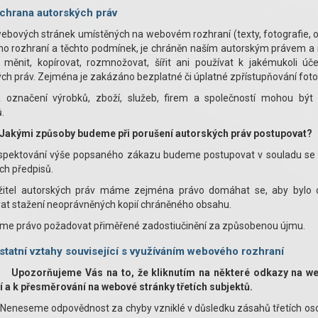
chrana autorských práv
bových stránek umístěných na webovém rozhraní (texty, fotografie, o
o rozhraní a těchto podmínek, je chráněn naším autorským právem a m
 měnit, kopírovat, rozmnožovat, šířit ani používat k jakémukoli ú
ch práv. Zejména je zakázáno bezplatné či úplatné zpřístupňování foto
 označení výrobků, zboží, služeb, firem a společností mohou být
ů.
Jakými způsoby budeme při porušení autorských práv postupovat?
espektování výše popsaného zákazu budeme postupovat v souladu se 
ch předpisů.
žitel autorských práv máme zejména právo domáhat se, aby bylo 
at stažení neoprávněných kopií chráněného obsahu.
me právo požadovat přiměřené zadostiučinění za způsobenou újmu.
statní vztahy související s využíváním webového rozhraní
.
Upozorňujeme Vás na to, že kliknutím na některé odkazy na w
í a k přesměrování na webové stránky třetích subjektů.
neseme odpovědnost za chyby vzniklé v důsledku zásahů třetích osob 