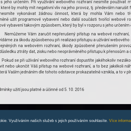
 s jeho určením. Při využívání webového rozhraní nesmíte používat m
 které by mohly mít negativní vliv na jeho provoz, tj. především naruš
nesmíte vykonávat žádnou činnost, která by mohla Vám nebo t
něně užít programové vybavení nebo další součásti tvořící webové ro
vé vybavení takovým způsobem, který by byl v rozporu s jeho určením 
můžeme Vám zaručit nepřerušený přístup na webové rozhraní, an
dáme za škodu způsobenou při realizaci přístupu a užívání webového ro
řejněných na webovém rozhraní, škody způsobené přerušením provozu
důsledku ztráty dat, zisku nebo neoprávněného přístupu k přenosům a 
kud se při užívání webového rozhraní dopustíte jakéhokoliv nezákonn
it nebo ukončit Váš přístup na webové rozhraní, a to bez jakékoli náh
terá Vaším jednáním dle tohoto odstavce prokazatelně vznikla, a to v pln
mínky užití jsou platné a účinné od 5. 10. 2016
kie. Využíváním našich služeb s jejich používáním souhlasíte.
Více informa