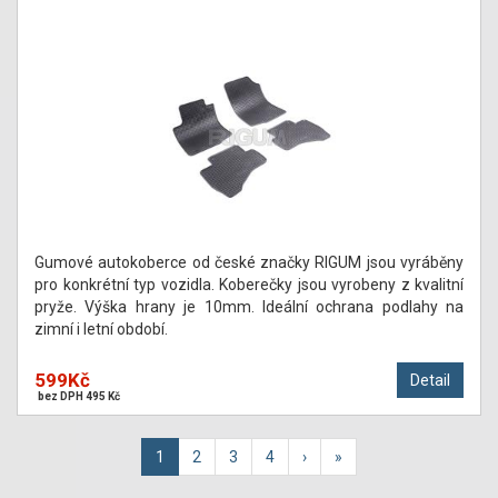
Gumové autokoberce od české značky RIGUM jsou vyráběny
pro konkrétní typ vozidla. Koberečky jsou vyrobeny z kvalitní
pryže. Výška hrany je 10mm. Ideální ochrana podlahy na
zimní i letní období.
599Kč
Detail
bez DPH 495 Kč
1
2
3
4
›
»