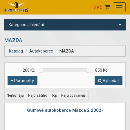
0 Kč
Toggl
navig
Kategorie a hledání
MAZDA
Katalog
Autokoberce
MAZDA
200
Kč
850
Kč
Parametry
Vyhledat
Nejlevnější
Nejdražšího
Top
Nejprodávanější
Gumové autokoberce Mazda 2 2002-