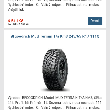
Rychlostní index: Q, Valivý odpor: , Přilnavost na mokru: ,
Vnější hluk:
6 511Kč
Detail
bez DPH 5 381 Kč
Bfgoodrich Mud Terrain T/a Km3 245/65 R17 111Q
Výrobce: BFGOODRICH, Model: MUD TERRAIN T/A KM3, Šířka:
245, Profil: 65, Průměr: 17, Sezona: Letní, Index nosnosti: 111,
Rychlostní index: Q, Valivý odpor: , Přilnavost na mokru: ,