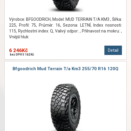
Výrobce: BFGOODRICH, Model: MUD TERRAIN T/A KM3 , Šířka:
225, Profil: 75, Průměr: 16, Sezona: LETNÍ, Index nosnosti:
115, Rychlostní index: Q, Valivý odpor: , Přilnavost na mokru: ,
Vnější hluk:
6 246Kč
Detail
bez DPH 5 162 Kč
Bfgoodrich Mud Terrain T/a Km3 255/70 R16 120Q