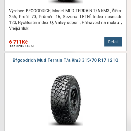
Výrobce: BFGOODRICH, Model: MUD TERRAIN T/A KM3 , Šířka:
255, Profil: 70, Průměr: 16, Sezona: LETNÍ, Index nosnosti:
120, Rychlostní index: Q, Valivý odpor: , Přilnavost na mokru: ,
Vnější hluk:
6 711Kč
Detail
bez DPH 5 546 Kč
Bfgoodrich Mud Terrain T/a Km3 315/70 R17 121Q