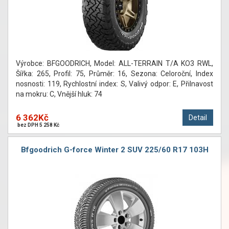
Výrobce: BFGOODRICH, Model: ALL-TERRAIN T/A KO3 RWL,
Šířka: 265, Profil: 75, Průměr: 16, Sezona: Celoroční, Index
nosnosti: 119, Rychlostní index: S, Valivý odpor: E, Přilnavost
na mokru: C, Vnější hluk: 74
6 362Kč
Detail
bez DPH 5 258 Kč
Bfgoodrich G-force Winter 2 SUV 225/60 R17 103H