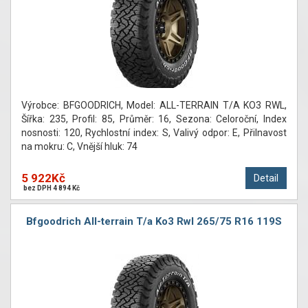
Výrobce: BFGOODRICH, Model: ALL-TERRAIN T/A KO3 RWL,
Šířka: 235, Profil: 85, Průměr: 16, Sezona: Celoroční, Index
nosnosti: 120, Rychlostní index: S, Valivý odpor: E, Přilnavost
na mokru: C, Vnější hluk: 74
5 922Kč
Detail
bez DPH 4 894 Kč
Bfgoodrich All-terrain T/a Ko3 Rwl 265/75 R16 119S