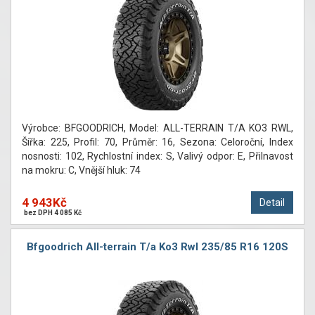
Výrobce: BFGOODRICH, Model: ALL-TERRAIN T/A KO3 RWL,
Šířka: 225, Profil: 70, Průměr: 16, Sezona: Celoroční, Index
nosnosti: 102, Rychlostní index: S, Valivý odpor: E, Přilnavost
na mokru: C, Vnější hluk: 74
4 943Kč
Detail
bez DPH 4 085 Kč
Bfgoodrich All-terrain T/a Ko3 Rwl 235/85 R16 120S