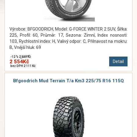
Výrobce: BFGOODRICH, Model: G-FORCE WINTER 2 SUV, Šířka:
225, Profil: 60, Průměr: 17, Sezona: Zimní, Index nosnosti:
103, Rychlostní index: H, Valivý odpor: C, Přilnavost na mokru:
B, Vnější hluk: 69
-12 %
2 903 Kč
2 554Kč
Detail
bez DPH 2 111 Kč
Bfgoodrich Mud Terrain T/a Km3 225/75 R16 115Q