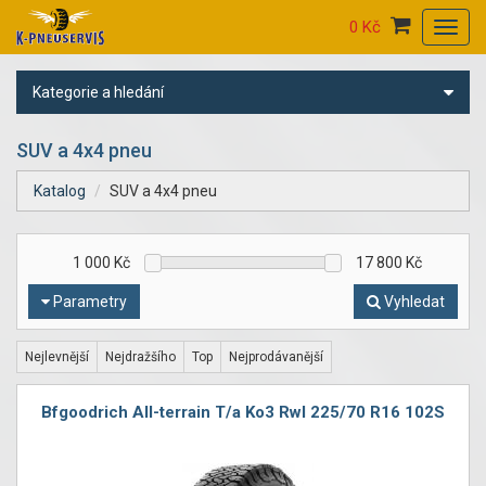
0 Kč
Toggl
navig
Kategorie a hledání
SUV a 4x4 pneu
Katalog
SUV a 4x4 pneu
1 000
Kč
17 800
Kč
Parametry
Vyhledat
Nejlevnější
Nejdražšího
Top
Nejprodávanější
Bfgoodrich All-terrain T/a Ko3 Rwl 225/70 R16 102S