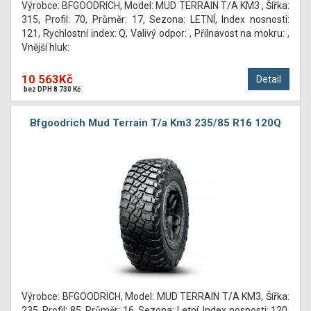
Výrobce: BFGOODRICH, Model: MUD TERRAIN T/A KM3 , Šířka:
315, Profil: 70, Průměr: 17, Sezona: LETNÍ, Index nosnosti:
121, Rychlostní index: Q, Valivý odpor: , Přilnavost na mokru: ,
Vnější hluk:
10 563Kč
Detail
bez DPH 8 730 Kč
Bfgoodrich Mud Terrain T/a Km3 235/85 R16 120Q
Výrobce: BFGOODRICH, Model: MUD TERRAIN T/A KM3, Šířka:
235, Profil: 85, Průměr: 16, Sezona: Letní, Index nosnosti: 120,