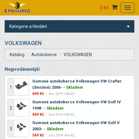
0 Kč
Toggl
navig
Kategorie a hledání
VOLKSWAGEN
Katalog
Autokoberce
VOLKSWAGEN
Nejprodávanější
Gumové autokoberce Volkswagen VW Crafter
1
(3místné) 2006-
-
Skladem
649 Kč
bez DPH 536 Kč
Gumové autokoberce Volkswagen VW Golf IV
2
1998-
-
Skladem
649 Kč
bez DPH 536 Kč
Gumové autokoberce Volkswagen VW Golf V
3
2003-
-
Skladem
549 Kč
bez DPH 454 Kč