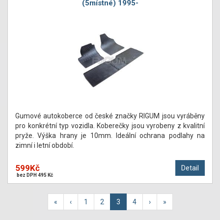
(5místné) 1995-
Gumové autokoberce od české značky RIGUM jsou vyráběny
pro konkrétní typ vozidla. Koberečky jsou vyrobeny z kvalitní
pryže. Výška hrany je 10mm. Ideální ochrana podlahy na
zimní i letní období.
599Kč
Detail
bez DPH 495 Kč
«
‹
1
2
3
4
›
»